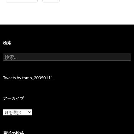
検索
検
索:
Tweets by tomo_20050111
アーカイブ
ア
ー
カ
イ
ブ
最近の投稿