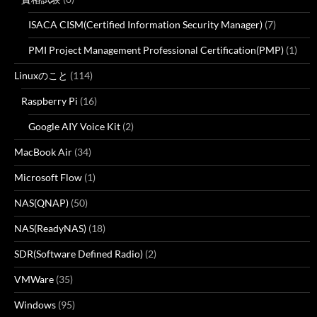
ISACA CISM(Certified Information Security Manager)
(7)
PMI Project Management Professional Certification(PMP)
(1)
Linuxのこと
(114)
Raspberry Pi
(16)
Google AIY Voice Kit
(2)
MacBook Air
(34)
Microsoft Flow
(1)
NAS(QNAP)
(50)
NAS(ReadyNAS)
(18)
SDR(Software Defined Radio)
(2)
VMWare
(35)
Windows
(95)