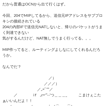
だから普通はOCNから出て行くはず。
今回、204でMIPしてるから、送信元IPアドレスをサブプロ
キシの接続されている
204の内部IFで送信元NATしないと、帰りのパケットがうま
く到達できない
気がするんだけど、NAT無しでうまく行ってる。。。
MIP作ってると、ルーティングよしなにしてくれるんだろ
うか。
なんでだ？
／）
／／／）
／,.=ﾞ””／
／ i f ,.r='”-‐’つ＿＿＿_ こまけぇこた
ぁいいんだよ！！