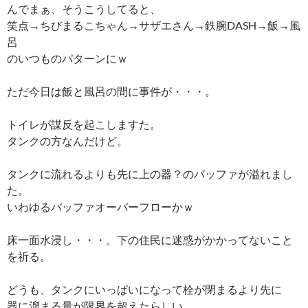
んでまぁ、そうこうしてると、
笑点→ちびまるこちゃん→サザエさん→鉄腕DASH→飯→風
呂
のいつものパターンにｗ
ただ今日は飯と風呂の間に事件が・・・。
トイレが謀反を起こしますた。
タンクの方なんだけど。
タンクに流れるよりも先に上の器？のバッファが溢れまし
た。
いわゆるバッファオーバーフローかｗ
床一面水浸し・・・。下の住民に迷惑がかかってないこと
を祈る。
どうも、タンクにいっぱいになって栓が閉まるより先に
器に溜まる量が限界を超えたらしい。