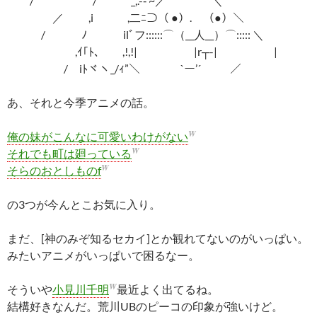
/ / _,.-‐’~／⌒ ⌒＼
／ ,i ,二ﾆ⊃（ ●）. （●）＼
/ ﾉ ilﾞフ::::::⌒（__人__）⌒::::: ＼
,ｲ｢ﾄ､ ,!,!| |r┬-| |
/ iﾄヾヽ_/ｨ”＼ `ー’´ ／
あ、それと今季アニメの話。
W
俺の妹がこんなに可愛いわけがない
W
それでも町は廻っている
W
そらのおとしものf
の3つが今んとこお気に入り。
まだ、[神のみぞ知るセカイ]とか観れてないのがいっぱい。
みたいアニメがいっぱいで困るなー。
W
そういや
小見川千明
最近よく出てるね。
結構好きなんだ。荒川UBのピーコの印象が強いけど。