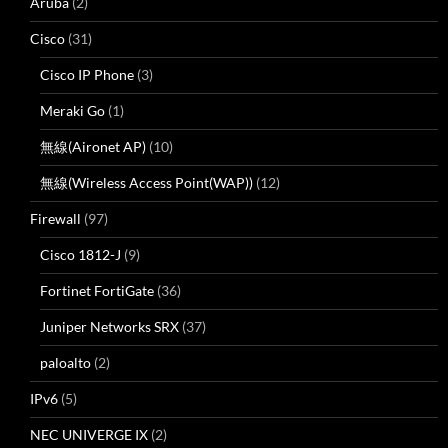
Aruba
(2)
Cisco
(31)
Cisco IP Phone
(3)
Meraki Go
(1)
無線(Aironet AP)
(10)
無線(Wireless Access Point(WAP))
(12)
Firewall
(97)
Cisco 1812-J
(9)
Fortinet FortiGate
(36)
Juniper Networks SRX
(37)
paloalto
(2)
IPv6
(5)
NEC UNIVERGE IX
(2)