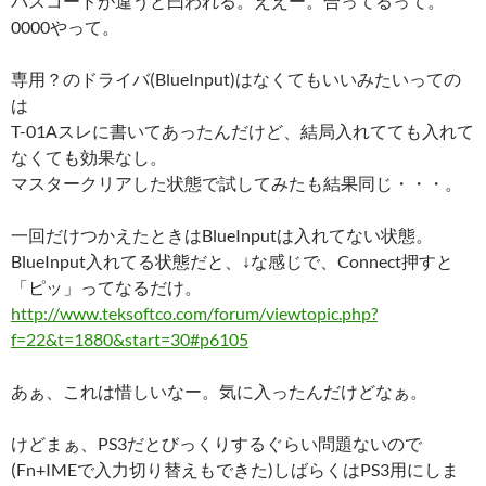
パスコードが違うと曰われる。ええー。合ってるって。
0000やって。
専用？のドライバ(BlueInput)はなくてもいいみたいっての
は
T-01Aスレに書いてあったんだけど、結局入れてても入れて
なくても効果なし。
マスタークリアした状態で試してみたも結果同じ・・・。
一回だけつかえたときはBlueInputは入れてない状態。
BlueInput入れてる状態だと、↓な感じで、Connect押すと
「ピッ」ってなるだけ。
http://www.teksoftco.com/forum/viewtopic.php?
f=22&t=1880&start=30#p6105
あぁ、これは惜しいなー。気に入ったんだけどなぁ。
けどまぁ、PS3だとびっくりするぐらい問題ないので
(Fn+IMEで入力切り替えもできた)しばらくはPS3用にしま