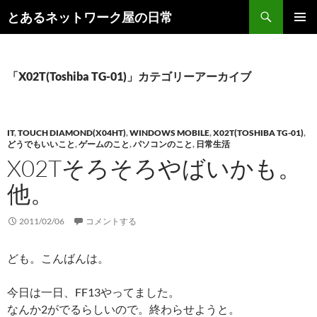
コ
検
とあるネットワーク屋の日常
ン
索
メインメ
テ
ニュー
ン
ツ
「X02T(Toshiba TG-01)」カテゴリーアーカイブ
へ
ス
キ
IT
,
TOUCH DIAMOND(X04HT)
,
WINDOWS MOBILE
,
X02T(TOSHIBA TG-01)
,
ッ
どうでもいいこと
,
ゲームのこと
,
パソコンのこと
,
日常生活
プ
X02Tそろそろやばいかも。
他。
2011/02/06
コメントする
ども。こんばんは。
今日は一日、FF13やってました。
なんか2がでるらしいので。終わらせようと。