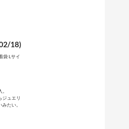
/18)
袋 Lサイ
入。
らジュエリ
いみたい。