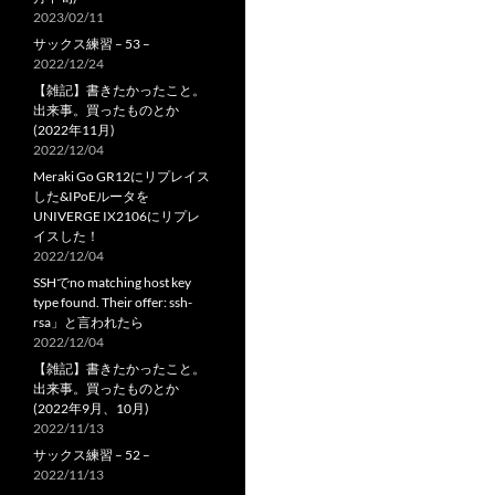
2023/02/11
サックス練習 – 53 –
2022/12/24
【雑記】書きたかったこと。
出来事。買ったものとか
(2022年11月)
2022/12/04
Meraki Go GR12にリプレイス
した&IPoEルータを
UNIVERGE IX2106にリプレ
イスした！
2022/12/04
SSHでno matching host key
type found. Their offer: ssh-
rsa」と言われたら
2022/12/04
【雑記】書きたかったこと。
出来事。買ったものとか
(2022年9月、10月)
2022/11/13
サックス練習 – 52 –
2022/11/13