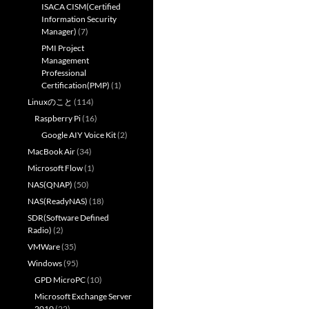
ISACA CISM(Certified
Information Security
Manager)
(7)
PMI Project
Management
Professional
Certification(PMP)
(1)
Linuxのこと
(114)
Raspberry Pi
(16)
Google AIY Voice Kit
(2)
MacBook Air
(34)
Microsoft Flow
(1)
NAS(QNAP)
(50)
NAS(ReadyNAS)
(18)
SDR(Software Defined
Radio)
(2)
VMWare
(35)
Windows
(95)
GPD MicroPC
(10)
Microsoft Exchange Server
2010
(22)