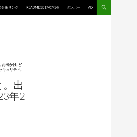
自分用リンク
README(2017/07/14)
ダンボー
AD
E
,
お出かけ
,
ど
セキュリティ
,
と。出
3年2