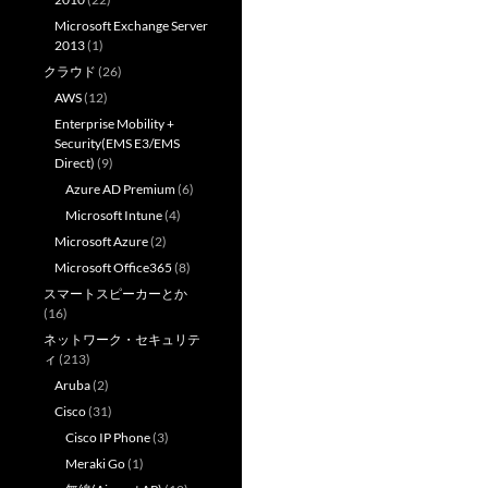
Microsoft Exchange Server
2013
(1)
クラウド
(26)
AWS
(12)
Enterprise Mobility +
Security(EMS E3/EMS
Direct)
(9)
Azure AD Premium
(6)
Microsoft Intune
(4)
Microsoft Azure
(2)
Microsoft Office365
(8)
スマートスピーカーとか
(16)
ネットワーク・セキュリテ
ィ
(213)
Aruba
(2)
Cisco
(31)
Cisco IP Phone
(3)
Meraki Go
(1)