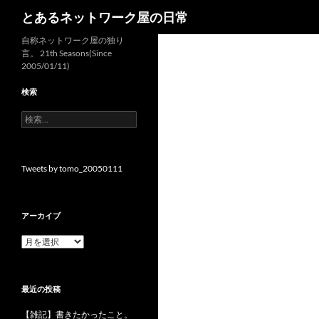
検
とあるネットワーク屋の日常
索
コ
自称ネットワーク屋の独り
言。 21th Seasons(Since
ン
2005/01/11)
テ
ン
検索
ツ
検
へ
索:
ス
キ
Tweets by tomo_20050111
ッ
プ
アーカイブ
ア
ー
カ
イ
最近の投稿
ブ
【雑記】書きたかったこと。