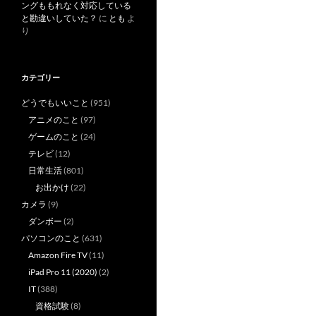
ングももれなく対応している
と勘違いしていた？
に
とも
よ
り
カテゴリー
どうでもいいこと
(951)
アニメのこと
(97)
ゲームのこと
(24)
テレビ
(12)
日常生活
(801)
お出かけ
(22)
カメラ
(9)
ダンボー
(2)
パソコンのこと
(631)
Amazon Fire TV
(11)
iPad Pro 11 (2020)
(2)
IT
(388)
資格試験
(8)