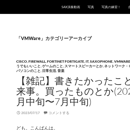
SAX演奏動画
写真
写真の練習！
「VMWare」カテゴリーアーカイブ
CISCO
,
FIREWALL
,
FORTINET FORTIGATE
,
IT
,
SAXOPHONE
,
VMWAR
うでもいいこと
,
ゲームのこと
,
スマートスピーカーとか
,
ネットワーク・
パソコンのこと
,
日常生活
,
音楽
【雑記】書きたかったこ
来事。買ったものとか(202
月中旬〜7月中旬)
2023/07/17
コメントする
ども。こんばんは。