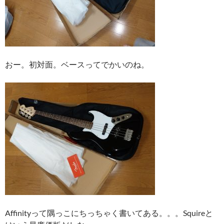
おー。初対面。ベースってでかいのね。
Affinityって隅っこにちっちゃく書いてある。。。Squireと