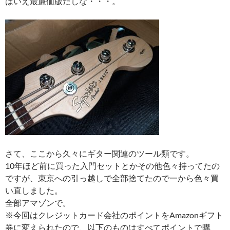
はいえ最廉価版だしな・・・。
さて、ここから久々にギター関連のツール類です。
10年ほど前に買った入門セットとかその他色々持ってたの
ですが、東京への引っ越しで全部捨てたので一から色々買
い直しました。
全部アマゾンで。
※今回はクレジットカード会社のポイントをAmazonギフト
券に変えられたので、以下のものはすべてポイントで購