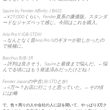
Squire by Fender Affinity J BASS
→¥29,000くらい。Fender直系の廉価版。スタンダ
ードなジャズベって感じ。今回はこれを購入。
Aria Pro II IGB-STDIII
→なんとなく昔Aria Pro IIのギターが欲しかったの
で候補に。
Bacchus BJB-1R
→評判は良さそう。Squireと最後まで悩んだ。←悩
んでる頃にはもう発送済みだったけどね！
Fender Japanの中古(JB-STDとか)
→4万〜？お店に行こうと思っていた。←その頃
には(略
で、色々周りの人や会社の人に話を聞いて、やっぱり3万ク