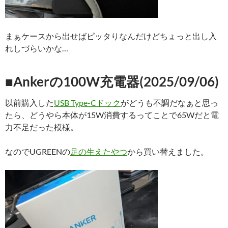
まぁケースから出せばピッタりなんだけどちょっと出し入
れしづらいかな…
■Ankerの100W充電器(2025/09/06)
以前購入した
USB Type-Cドック
がどうも不調だなぁと思っ
たら、どうやら本体が15W消費するってことで65Wだと電
力不足だった模様。
なのでUGREENの
足の生えたやつ
から買い替えました。