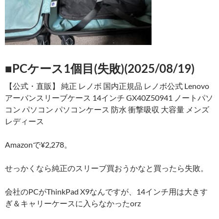
■PCケース1個目(失敗)(2025/08/19)
【公式・直販】 純正 レノボ 国内正規品 レノボ公式 Lenovo
アーバンスリーブケース 14インチ GX40Z50941 ノートパソ
コン パソコン パソコンケース 防水 衝撃吸収 大容量 メンズ
レディース
Amazonで¥2,278。
せっかくなら純正のスリーブ買おうかなと買ったら失敗。
会社のPCがThinkPad X9なんですが、14インチ用は大きす
ぎ＆キャリーケースに入らなかったorz