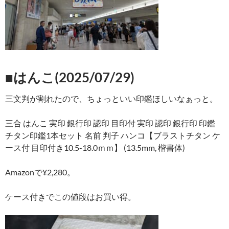
■はんこ(2025/07/29)
三文判が割れたので、ちょっといい印鑑ほしいなぁっと。
三合 はんこ 実印 銀行印 認印 目印付 実印 認印 銀行印 印鑑
チタン印鑑1本セット 名前 判子 ハンコ【ブラストチタン ケ
ース付 目印付き10.5-18.0ｍｍ】 (13.5mm, 楷書体)
Amazonで¥2,280。
ケース付きでこの値段はお買い得。