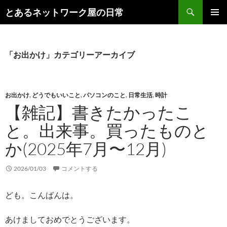
コ
検
とあるネットワーク屋の日常
ン
索
メインメ
テ
ニュー
ン
ツ
「お出かけ」カテゴリーアーカイブ
へ
ス
キ
お出かけ
,
どうでもいいこと
,
パソコンのこと
,
日常生活
,
時計
ッ
【雑記】書きたかったこ
プ
と。出来事。買ったものと
か(2025年7月〜12月)
2026/01/03
コメントする
ども。こんばんは。
あけましておめでとうございます。