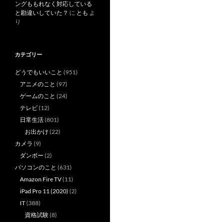
ングももれなく対応している
と勘違いしていた？
に
とも
よ
り
カテゴリー
どうでもいいこと
(951)
アニメのこと
(97)
ゲームのこと
(24)
テレビ
(12)
日常生活
(801)
お出かけ
(22)
カメラ
(9)
ダンボー
(2)
パソコンのこと
(631)
Amazon Fire TV
(11)
iPad Pro 11 (2020)
(2)
IT
(388)
資格試験
(8)