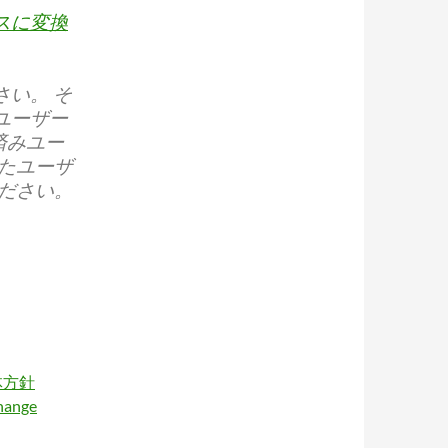
スに変換
さい。 そ
ユーザー
済みユー
れたユーザ
ください。
体方針
ange