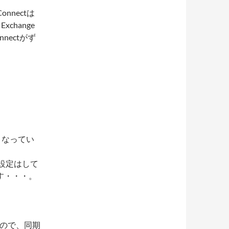
onnectは
change
onnectがず
」となってい
に設定はして
す・・・。
たので、同期