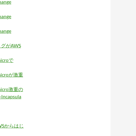
ange
ange
ange
ログがAWS
croで
icroが激重
icro激重の
capsula
WSからはじ