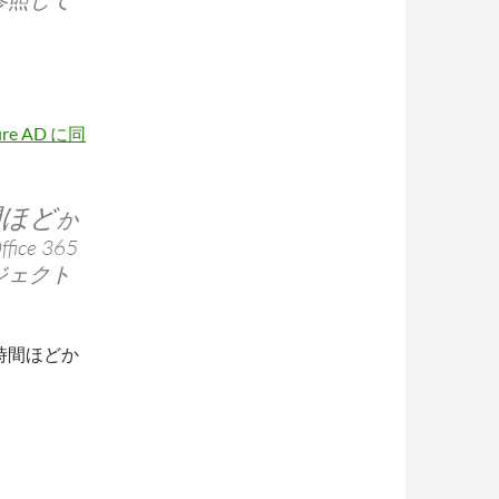
参照して
ure AD に同
間ほど
か
e 365
ジェクト
36時間ほどか