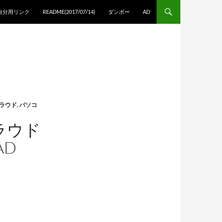
自分用リンク
README(2017/07/14)
ダンボー
AD
ラウド
,
パソコ
ラウド
AD
る