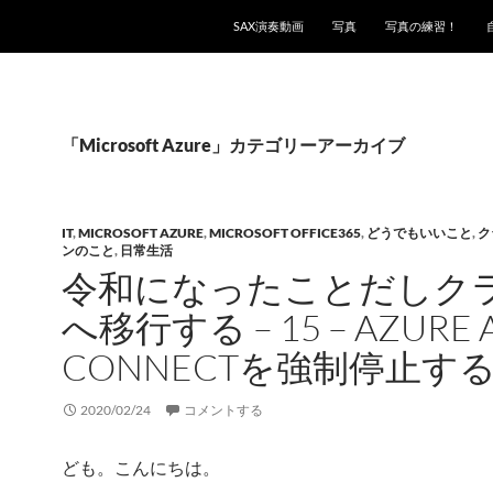
SAX演奏動画
写真
写真の練習！
「Microsoft Azure」カテゴリーアーカイブ
IT
,
MICROSOFT AZURE
,
MICROSOFT OFFICE365
,
どうでもいいこと
,
ク
ンのこと
,
日常生活
令和になったことだしク
へ移行する – 15 – AZURE 
CONNECTを強制停止す
2020/02/24
コメントする
ども。こんにちは。