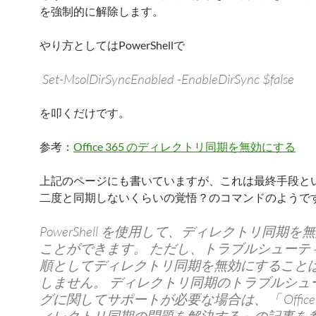
を強制的に解除します。
やり方としてはPowerShellで
Set-MsolDirSyncEnabled -EnableDirSync $false
を叩くだけです。
参考：
Office 365 のディレクトリ同期を無効にする
上記のページにも書いていますが、これは最終手段と
二度と同期しないくらいの覚悟？のコマンドのようで
PowerShell を使用して、ディレクトリ同期を
ことができます。 ただし、トラブルシューテ
順としてディレクトリ同期を無効にすること
しません。 ディレクトリ同期のトラブルシュ
グに関してサポートが必要な場合は、「 Office 