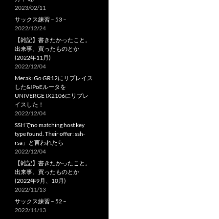
2023/02/11
サックス練習 – 53 –
2022/12/24
【雑記】書きたかったこと。
出来事。買ったものとか
(2022年11月)
2022/12/04
Meraki Go GR12にリプレイス
した&IPoEルータを
UNIVERGE IX2106にリプレ
イスした！
2022/12/04
SSHでno matching host key
type found. Their offer: ssh-
rsa」と言われたら
2022/12/04
【雑記】書きたかったこと。
出来事。買ったものとか
(2022年9月、10月)
2022/11/13
サックス練習 – 52 –
2022/11/13