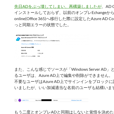
先日ADをぶっ壊してしまい、再構築しましたが
、AD C
インストールしておらず、以前のオンプレEchangeからEx
online(Office 365)へ移行した際に設定したAzure AD C
っと同期エラーの状態でした。
また、こんな感じでソースが「Windows Server AD
るユーザは、Azure AD上で編集や削除ができません。
不要なユーザはAzure AD上でサインインをブロック
いましたが、いい加減適当な名前のユーザも結構いま
もう二度とオンプレADと同期はしないと覚悟を決め