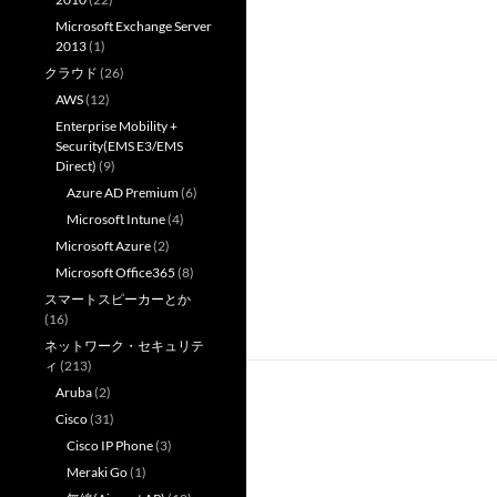
Microsoft Exchange Server
2013
(1)
クラウド
(26)
AWS
(12)
Enterprise Mobility +
Security(EMS E3/EMS
Direct)
(9)
Azure AD Premium
(6)
Microsoft Intune
(4)
Microsoft Azure
(2)
Microsoft Office365
(8)
スマートスピーカーとか
(16)
ネットワーク・セキュリテ
ィ
(213)
Aruba
(2)
Cisco
(31)
Cisco IP Phone
(3)
Meraki Go
(1)