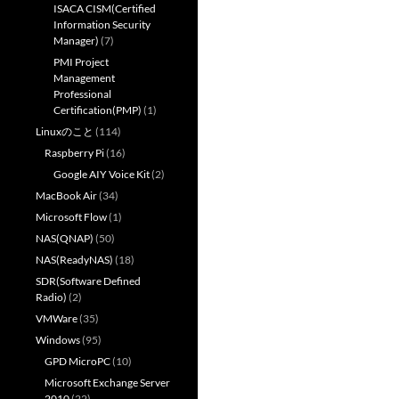
ISACA CISM(Certified
Information Security
Manager)
(7)
PMI Project
Management
Professional
Certification(PMP)
(1)
Linuxのこと
(114)
Raspberry Pi
(16)
Google AIY Voice Kit
(2)
MacBook Air
(34)
Microsoft Flow
(1)
NAS(QNAP)
(50)
NAS(ReadyNAS)
(18)
SDR(Software Defined
Radio)
(2)
VMWare
(35)
Windows
(95)
GPD MicroPC
(10)
Microsoft Exchange Server
2010
(22)