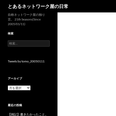
検
とあるネットワーク屋の日常
索
コ
自称ネットワーク屋の独り
言。 21th Seasons(Since
ン
2005/01/11)
テ
ン
検索
ツ
検
へ
索:
ス
キ
Tweets by tomo_20050111
ッ
プ
アーカイブ
ア
ー
カ
イ
最近の投稿
ブ
【雑記】書きたかったこと。