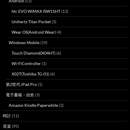
Android
(53)
htc EVO WiMAX ISW11HT
(13)
Unihertz Titan Pocket
(3)
Wear OS(Android Wear)
(4)
Windows Mobile
(19)
Touch Diamond(X04HT)
(6)
Wi-FiController
(1)
X02T(Toshiba TG-01)
(6)
第2世代 iPad Pro
(1)
電子書籍・自炊
(3)
Amazon Kindle Paperwhite
(3)
時計
(11)
音楽
(95)