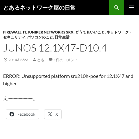
コ
検
とあるネットワーク屋の日常
ン
索
メインメ
テ
ニュー
ン
FIREWALL
,
IT
,
JUNIPER NETWORKS SRX
,
どうでもいいこと
,
ネットワーク・
ツ
セキュリティ
,
パソコンのこと
,
日常生活
へ
JUNOS 12.1X47-D10.4
ス
キ
2014/08/23
とも
1件のコメント
ッ
プ
ERROR: Unsupported platform srx210h-poe for 12.1X47 and
higher
えーーーーー。
Facebook
X