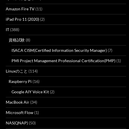
Amazon Fire TV
(11)
iPad Pro 11 (2020)
(2)
IT
(388)
資格試験
(8)
ISACA CISM(Certified Information Security Manager)
(7)
PMI Project Management Professional Certification(PMP)
(1)
Linuxのこと
(114)
Raspberry Pi
(16)
Google AIY Voice Kit
(2)
MacBook Air
(34)
Microsoft Flow
(1)
NAS(QNAP)
(50)