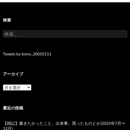
検索
検
索:
Tweets by tomo_20050111
アーカイブ
ア
ー
カ
イ
ブ
最近の投稿
【雑記】書きたかったこと。出来事。買ったものとか(2025年7月〜
12月)