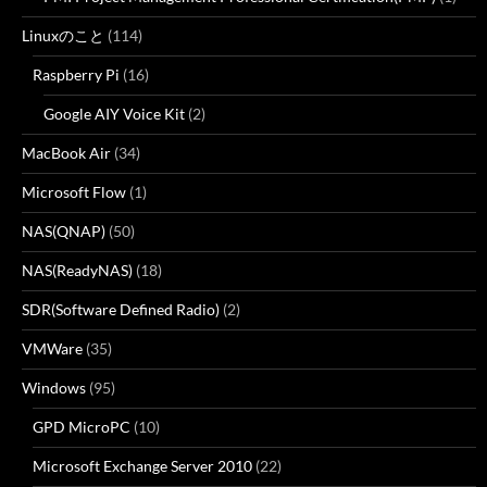
Linuxのこと
(114)
Raspberry Pi
(16)
Google AIY Voice Kit
(2)
MacBook Air
(34)
Microsoft Flow
(1)
NAS(QNAP)
(50)
NAS(ReadyNAS)
(18)
SDR(Software Defined Radio)
(2)
VMWare
(35)
Windows
(95)
GPD MicroPC
(10)
Microsoft Exchange Server 2010
(22)