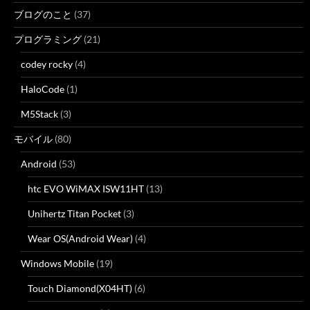
ブログのこと
(37)
プログラミング
(21)
codey rocky
(4)
HaloCode
(1)
M5Stack
(3)
モバイル
(80)
Android
(53)
htc EVO WiMAX ISW11HT
(13)
Unihertz Titan Pocket
(3)
Wear OS(Android Wear)
(4)
Windows Mobile
(19)
Touch Diamond(X04HT)
(6)