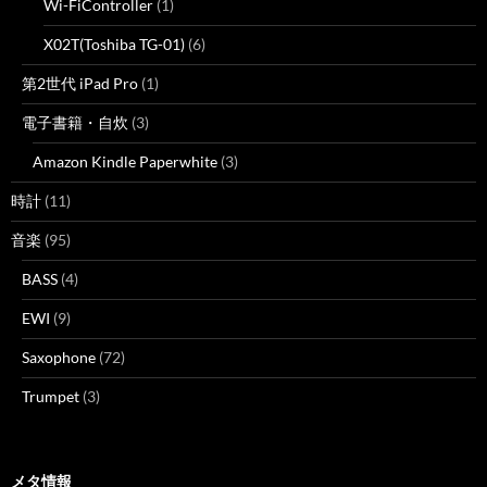
Wi-FiController
(1)
X02T(Toshiba TG-01)
(6)
第2世代 iPad Pro
(1)
電子書籍・自炊
(3)
Amazon Kindle Paperwhite
(3)
時計
(11)
音楽
(95)
BASS
(4)
EWI
(9)
Saxophone
(72)
Trumpet
(3)
メタ情報