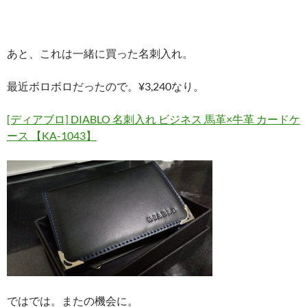
あと、これは一緒に買った名刺入れ。
最近ボロボロだったので。¥3,240なり。
[ディアブロ] DIABLO 名刺入れ ビジネス 馬革×牛革 カードケ
ース 【KA-1043】
ではでは。またの機会に。