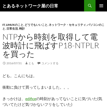
コ
検
とあるネットワーク屋の日常
ン
索
メインメ
テ
ニュー
ン
IT
,
LINUXのこと
,
どうでもいいこと
,
ネットワーク・セキュリティ
,
パソコンのこ
ツ
と
,
日常生活
,
時計
へ
NTPから時刻を取得して電
ス
キ
波時計に飛ばすP18-NTPLR
ッ
を買った
プ
2016/07/31
とも
コメントする
ども。こんにちは。
衝動に負けて買ってしまいました。。。
きっかけは、
edifice
の時刻があってないことに気づいた(気
づいてたけど気づかないフリをしていた)