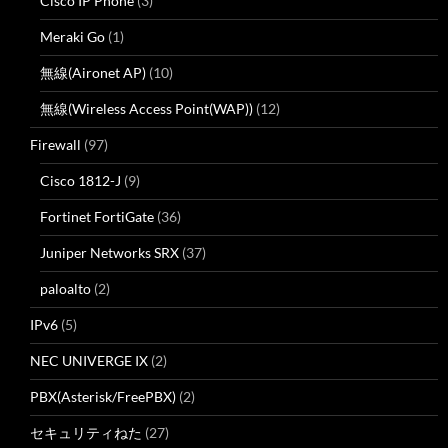
Cisco IP Phone
(3)
Meraki Go
(1)
無線(Aironet AP)
(10)
無線(Wireless Access Point(WAP))
(12)
Firewall
(97)
Cisco 1812-J
(9)
Fortinet FortiGate
(36)
Juniper Networks SRX
(37)
paloalto
(2)
IPv6
(5)
NEC UNIVERGE IX
(2)
PBX(Asterisk/FreePBX)
(2)
セキュリティねた
(27)