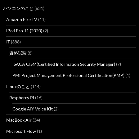
パソコンのこと
(631)
Amazon Fire TV
(11)
iPad Pro 11 (2020)
(2)
IT
(388)
資格試験
(8)
ISACA CISM(Certified Information Security Manager)
(7)
PMI Project Management Professional Certification(PMP)
(1)
Linuxのこと
(114)
Raspberry Pi
(16)
Google AIY Voice Kit
(2)
MacBook Air
(34)
Microsoft Flow
(1)