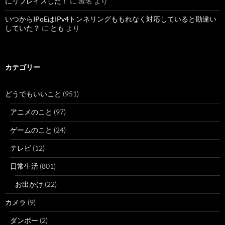
にリプレイスした！
に
匿名
より
いつからIPoEはIPv4トンネリングももれなく対応していると勘違い
していた？
に
とも
より
カテゴリー
どうでもいいこと
(951)
アニメのこと
(97)
ゲームのこと
(24)
テレビ
(12)
日常生活
(801)
お出かけ
(22)
カメラ
(9)
ダンボー
(2)