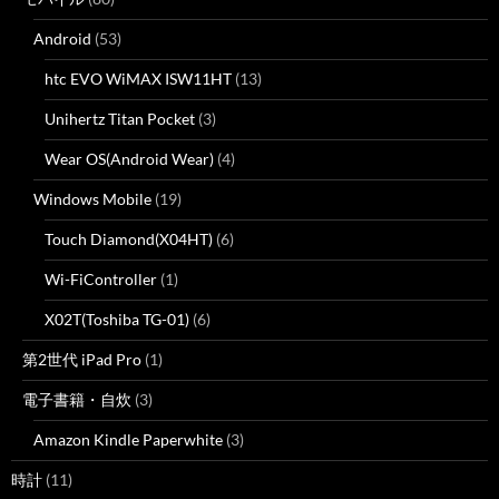
Android
(53)
htc EVO WiMAX ISW11HT
(13)
Unihertz Titan Pocket
(3)
Wear OS(Android Wear)
(4)
Windows Mobile
(19)
Touch Diamond(X04HT)
(6)
Wi-FiController
(1)
X02T(Toshiba TG-01)
(6)
第2世代 iPad Pro
(1)
電子書籍・自炊
(3)
Amazon Kindle Paperwhite
(3)
時計
(11)