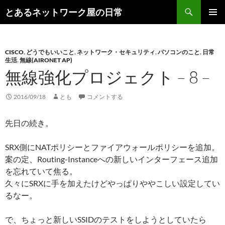
コ
検
とあるネットワーク屋の日常
ン
索
メインメ
テ
ニュー
ン
CISCO
,
どうでもいいこと
,
ネットワーク・セキュリティ
,
パソコンのこと
,
日常
ツ
生活
,
無線(AIRONET AP)
へ
無線強化プロジェクト – 8 –
ス
キ
2016/09/18
とも
コメントする
ッ
プ
先日の続き。
SRX側にNATポリシーとファイアウォールポリシーを追加。
案の定、Routing-Instanceへの新しいインターフェース追加
を忘れていて焦る。
久々にSRXに手を加えたけどやっぱりややこしい設定してい
るなー。
で、ちょっと新しいSSIDのテストをしようとしていたら