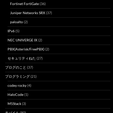
Fortinet FortiGate
(36)
Juniper Networks SRX
(37)
paloalto
(2)
IPv6
(5)
NEC UNIVERGE IX
(2)
PBX(Asterisk/FreePBX)
(2)
セキュリティねた
(27)
ブログのこと
(37)
プログラミング
(21)
codey rocky
(4)
HaloCode
(1)
M5Stack
(3)
モバイル
(80)