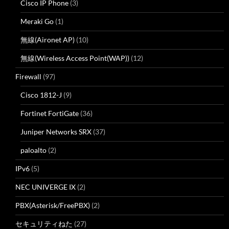
Cisco IP Phone
(3)
Meraki Go
(1)
無線(Aironet AP)
(10)
無線(Wireless Access Point(WAP))
(12)
Firewall
(97)
Cisco 1812-J
(9)
Fortinet FortiGate
(36)
Juniper Networks SRX
(37)
paloalto
(2)
IPv6
(5)
NEC UNIVERGE IX
(2)
PBX(Asterisk/FreePBX)
(2)
セキュリティねた
(27)