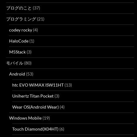
ブログのこと
(37)
プログラミング
(21)
codey rocky
(4)
HaloCode
(1)
M5Stack
(3)
モバイル
(80)
Android
(53)
htc EVO WiMAX ISW11HT
(13)
Unihertz Titan Pocket
(3)
Wear OS(Android Wear)
(4)
Windows Mobile
(19)
Touch Diamond(X04HT)
(6)