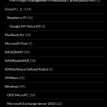
PMI Project Management Professional Certification(PMP)
(1)
Linuxのこと
(114)
Raspberry Pi
(16)
Google AIY Voice Kit
(2)
MacBook Air
(34)
Microsoft Flow
(1)
NAS(QNAP)
(50)
NAS(ReadyNAS)
(18)
SDR(Software Defined Radio)
(2)
VMWare
(35)
Windows
(95)
GPD MicroPC
(10)
Microsoft Exchange Server 2010
(22)