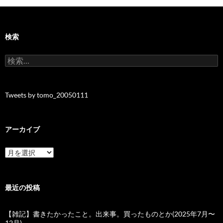
検索
検
索:
Tweets by tomo_20050111
アーカイブ
ア
ー
カ
イ
ブ
最近の投稿
【雑記】書きたかったこと。出来事。買ったものとか(2025年7月〜
12月)