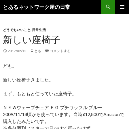
コ
検
とあるネットワーク屋の日常
ン
索
メインメ
テ
ニュー
ン
どうでもいいこと
,
日常生活
ツ
新しい座椅子
へ
ス
キ
2017/02/12
とも
コメントする
ッ
プ
ども。
新しい座椅子きました。
まず、もともと使っていた座椅子。
ＮＥＷウェーブチェア ＦＧ プチワッフル ブルー
2009/11/18頃から使っています。当時¥12,800でAmazonで
購入したみたいです。
※多分週刊アスキーで見かけて買ったはず。