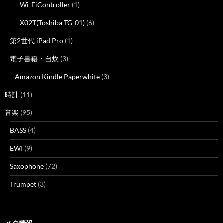
Wi-FiController
(1)
X02T(Toshiba TG-01)
(6)
第2世代 iPad Pro
(1)
電子書籍・自炊
(3)
Amazon Kindle Paperwhite
(3)
時計
(11)
音楽
(95)
BASS
(4)
EWI
(9)
Saxophone
(72)
Trumpet
(3)
メタ情報