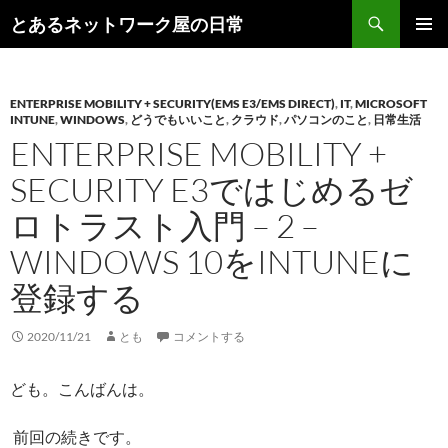
コ
検
とあるネットワーク屋の日常
ン
索
メインメ
テ
ニュー
ン
ENTERPRISE MOBILITY + SECURITY(EMS E3/EMS DIRECT)
,
IT
,
MICROSOFT
ツ
INTUNE
,
WINDOWS
,
どうでもいいこと
,
クラウド
,
パソコンのこと
,
日常生活
へ
ENTERPRISE MOBILITY +
ス
キ
SECURITY E3ではじめるゼ
ッ
ロトラスト入門 – 2 –
プ
WINDOWS 10をINTUNEに
登録する
2020/11/21
とも
コメントする
ども。こんばんは。
前回の続きです。