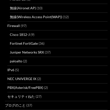
無線(Aironet AP)
(10)
無線(Wireless Access Point(WAP))
(12)
Firewall
(97)
Cisco 1812-J
(9)
Fortinet FortiGate
(36)
Juniper Networks SRX
(37)
paloalto
(2)
IPv6
(5)
NEC UNIVERGE IX
(2)
PBX(Asterisk/FreePBX)
(2)
セキュリティねた
(27)
ブログのこと
(37)