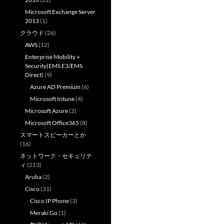
Microsoft Exchange Server
2013
(1)
クラウド
(26)
AWS
(12)
Enterprise Mobility +
Security(EMS E3/EMS
Direct)
(9)
Azure AD Premium
(6)
Microsoft Intune
(4)
Microsoft Azure
(2)
Microsoft Office365
(8)
スマートスピーカーとか
(16)
ネットワーク・セキュリテ
ィ
(213)
Aruba
(2)
Cisco
(31)
Cisco IP Phone
(3)
Meraki Go
(1)