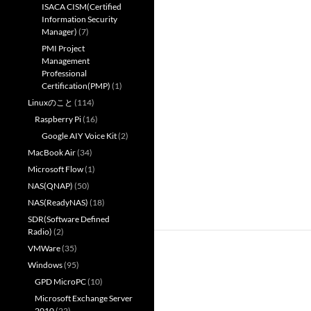
ISACA CISM(Certified
Information Security
Manager)
(7)
PMI Project
Management
Professional
Certification(PMP)
(1)
Linuxのこと
(114)
Raspberry Pi
(16)
Google AIY Voice Kit
(2)
MacBook Air
(34)
Microsoft Flow
(1)
NAS(QNAP)
(50)
NAS(ReadyNAS)
(18)
SDR(Software Defined
Radio)
(2)
VMWare
(35)
Windows
(95)
GPD MicroPC
(10)
Microsoft Exchange Server
2010
(22)