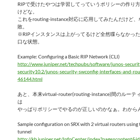
RIPで受けたやつは学習してっていうポリシーの作り
けどな。
これをrouting-instance対応に応用してみたんだけど
敗。
※RIPインスタンスは上がってるけど全然喋らなかっ
口な状態。
Example: Configuring a Basic RIP Network (CLI)
http://www.juniper.net/techpubs/software/junos-securit
security10.2/junos-security-swconfig-interfaces-and-rou
46144.html
あと、本来virtual-router(routing-instance)間のル
は
やっぱりポリシーでやるのが正しいのかなぁ。わから
Sample configuration on SRX with 2 virtual routers using t
tunnel
http://kb.juniper.net/InfoCenter/index?page=content&