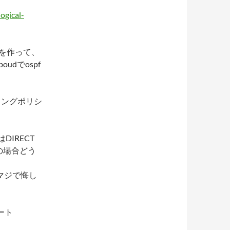
ogical-
l)を作って、
oudでospf
ィングポリシ
DIRECT
の場合どう
マジで悔し
ート