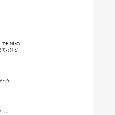
でBINDの
ら見てたけど
！！
がっか
そう。