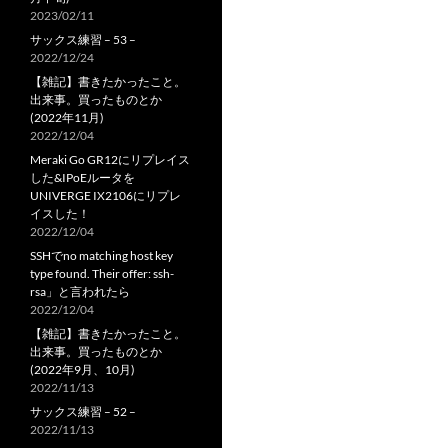
2023/02/11
サックス練習 – 53 –
2022/12/24
【雑記】書きたかったこと。
出来事。買ったものとか
(2022年11月)
2022/12/04
Meraki Go GR12にリプレイス
した&IPoEルータを
UNIVERGE IX2106にリプレ
イスした！
2022/12/04
SSHでno matching host key
type found. Their offer: ssh-
rsa」と言われたら
2022/12/04
【雑記】書きたかったこと。
出来事。買ったものとか
(2022年9月、10月)
2022/11/13
サックス練習 – 52 –
2022/11/13