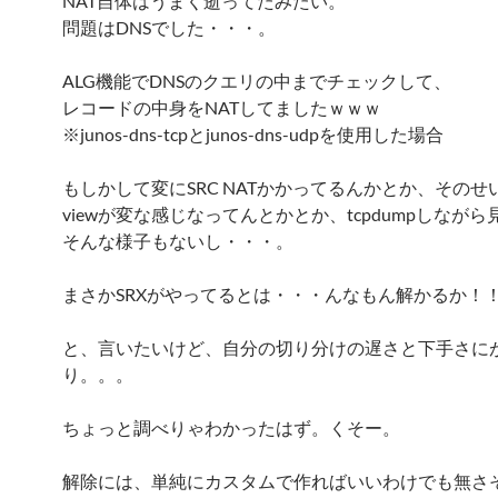
NAT自体はうまく逝ってたみたい。
問題はDNSでした・・・。
ALG機能でDNSのクエリの中までチェックして、
レコードの中身をNATしてましたｗｗｗ
※junos-dns-tcpとjunos-dns-udpを使用した場合
もしかして変にSRC NATかかってるんかとか、そのせい
viewが変な感じなってんとかとか、tcpdumpしなが
そんな様子もないし・・・。
まさかSRXがやってるとは・・・んなもん解かるか！
と、言いたいけど、自分の切り分けの遅さと下手さに
り。。。
ちょっと調べりゃわかったはず。くそー。
解除には、単純にカスタムで作ればいいわけでも無さ