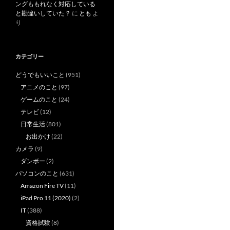
ングももれなく対応している
と勘違いしていた？
に
とも
よ
り
カテゴリー
どうでもいいこと
(951)
アニメのこと
(97)
ゲームのこと
(24)
テレビ
(12)
日常生活
(801)
お出かけ
(22)
カメラ
(9)
ダンボー
(2)
パソコンのこと
(631)
Amazon Fire TV
(11)
iPad Pro 11 (2020)
(2)
IT
(388)
資格試験
(8)