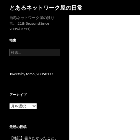
検
とあるネットワーク屋の日常
索
コ
自称ネットワーク屋の独り
言。 21th Seasons(Since
ン
2005/01/11)
テ
ン
検索
ツ
検
へ
索:
ス
キ
Tweets by tomo_20050111
ッ
プ
アーカイブ
ア
ー
カ
イ
最近の投稿
ブ
【雑記】書きたかったこと。