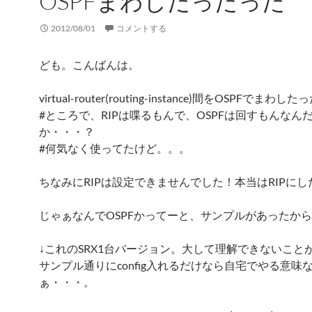
OSPFまわしたったった
2012/08/01
コメントする
ども。こんばんは。
virtual-router(routing-instance)間をOSPFでまわし
#ところで、RIPは喋るもんで、OSPFは回すもんなん
か・・・？
#何気なく使ってたけど。。。
ちなみにRIPは設定できませんでした！本当はRIPに
じゃぁなんでOSPFかってーと、サンプルがあったか
↓これのSRX1台バージョン。大して理解できないこと
サンプル通りにconfig入れるだけなら自宅でやる意味
ぁ・・・。