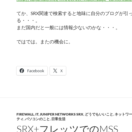
てか、SRX関連で検索すると地味に自分のブログが引
る・・・。
まだ国内だと一般には情報少ないのかな・・・。
ではでは。またの機会に。
Facebook
X
FIREWALL
,
IT
,
JUNIPER NETWORKS SRX
,
どうでもいいこと
,
ネットワ
ティ
,
パソコンのこと
,
日常生活
SRX+フレッツでのMSS