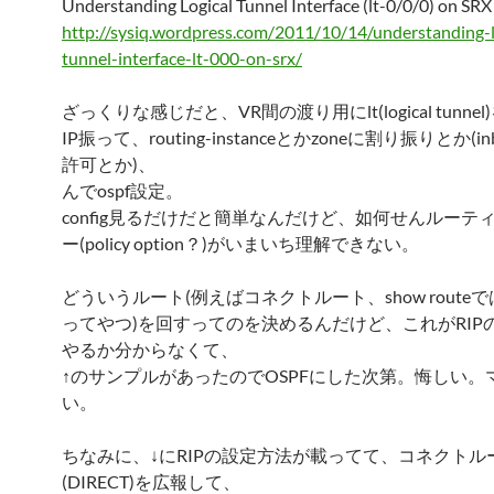
Understanding Logical Tunnel Interface (lt-0/0/0) on SRX
http://sysiq.wordpress.com/2011/10/14/understanding-l
tunnel-interface-lt-000-on-srx/
ざっくりな感じだと、VR間の渡り用にlt(logical tunne
IP振って、routing-instanceとかzoneに割り振りとか(inb
許可とか)、
んでospf設定。
config見るだけだと簡単なんだけど、如何せんルーテ
ー(policy option？)がいまいち理解できない。
どういうルート(例えばコネクトルート、show routeでは
ってやつ)を回すってのを決めるんだけど、これがRIP
やるか分からなくて、
↑のサンプルがあったのでOSPFにした次第。悔しい。
い。
ちなみに、↓にRIPの設定方法が載ってて、コネクトル
(DIRECT)を広報して、