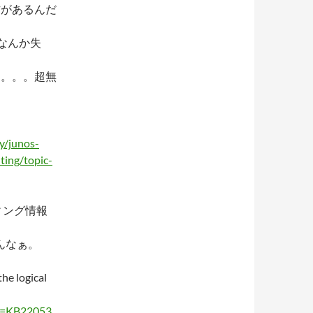
方があるんだ
、なんか失
た。。。超無
y/junos-
ting/topic-
ーティング情報
んなぁ。
he logical
id=KB22053