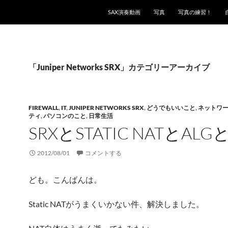
SAX演奏動画
写真
写真の練習！
「Juniper Networks SRX」カテゴリーアーカイブ
FIREWALL
,
IT
,
JUNIPER NETWORKS SRX
,
どうでもいいこと
,
ネットワ
ティ
,
パソコンのこと
,
日常生活
SRXとSTATIC NATとALG
2012/08/01
コメントする
ども。こんばんは。
Static NATがうまくいかない件、解決しました。